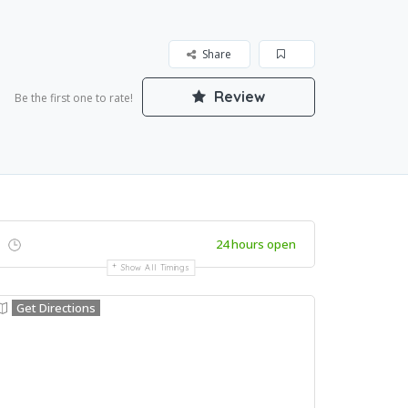
Share
Review
Be the first one to rate!
24 hours open
Show All Timings
Get Directions