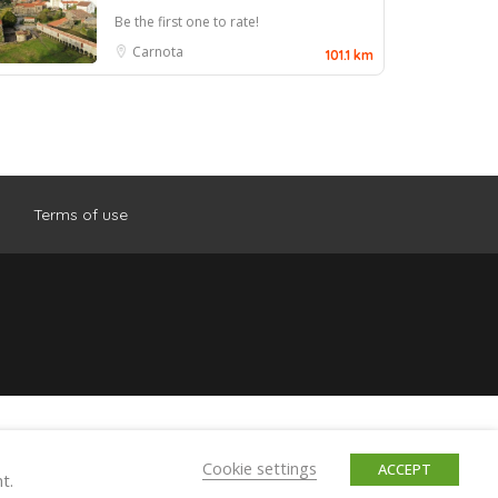
Be the first one to rate!
Carnota
101.1 km
Terms of use
Cookie settings
ACCEPT
t.